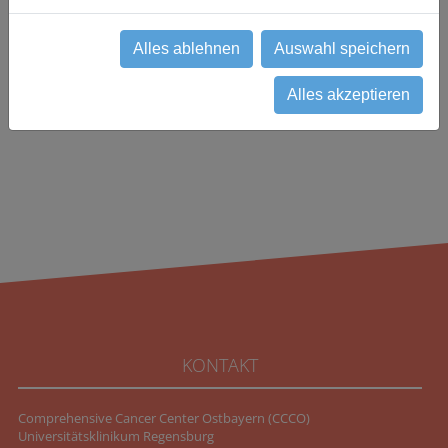
cotrialassociates(at)ukr.de
Alles ablehnen
Auswahl speichern
zurück
Alles akzeptieren
KONTAKT
Comprehensive Cancer Center Ostbayern (CCCO)
Universitätsklinikum Regensburg