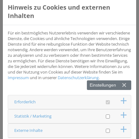
Beobachtungsstudie
Hinweis zu Cookies und externen
Wesentliche Einschlusskriterien
Inhalten
Adäquate Kontrazeption Ausreichende
Deutschkenntnisse Peritoneale Tumormanifestation/
Kolonkarzinom, welche als resezierbar eingestuft wird
Für ein bestmögliches Nutzererlebnis verwenden wir verschiedene
OP-Einwilligung Volljährigkeit Eigenständiges Ausfüllen
Dienste, die Cookies und ähnliche Technologien verwenden. Einige
der Fragebögen
Dienste sind für eine reibungslose Funktion der Website technisch
notwendig. Andere werden verwendet, um Ihre Benutzererfahrung
zu analysieren und zu verbessern oder Ihnen bestimmte Services
Wesentliche Ausschlusskriterien
zu ermöglichen. Für diese Dienste benötigen wir Ihre Einwilligung,
Schwangerschaft Mangelnde Deutschkenntnisse
die Sie jederzeit widerrufen können. Weitere Informationen zu uns
Erkrankungen, die sich nicht für eine Operation mit
und der Nutzung von Cookies auf dieser Website finden Sie im
kurativem Ansatz qualifizieren Ablehnung der Operation
Impressum
und in unserer
Datenschutzerklärung
.
Minderjährige
Einstellungen
Status
Erforderlich
in Vorbereitung
Ansprechpartner & Kontakt
Statistik / Marketing
Universitätsklinikum Regensburg
Chirurgie
Studienzentrale
Externe Inhalte
0941 9446736